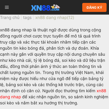
Chuyển
MENU
ĐĂNG KÝ
đến
nội
Trang chủ
|
tags
|
xn88 dang nhap(12)
dung
xn88 dang nhap là thuật ngữ được dùng trong cộng
đồng người chơi cược trực tuyến để mô tả quá trình
truy cập và xác thực tài khoản nhằm tiếp cận các
nguồn tin kèo bóng đá, phân tích và dự đoán. Khía
cạnh này gắn với quyền truy cập nội dung chuyên sâu
như kèo nhà cái, tỷ lệ bóng đá, soi kèo và dữ liệu trận
đấu, đồng thời phản ánh ý thức an toàn thông tin và
chất lượng nguồn tin. Trong thị trường Việt Nam, khái
niệm này được hiểu như cửa ngõ để tiếp cận bảng tỷ
lệ, bảng soi kèo và các thống kê trước trận, cùng các
nhận định có căn cứ. Người đọc thường tìm kiếm
xn88
dang nhap
để xác nhận nguồn tin, so sánh kinh nghiệm
soi kèo và nắm bắt xu hướng thị trường.