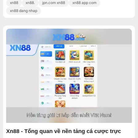
xn88
xn88.
jpn.com xn88
xn88 app com
xn88 dang nhap
Xn88 - Tổng quan về nền tảng cá cược trực