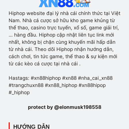
Hiphop website đại lý nhà cái chính thức tại Việt
Nam. Nhà cá cược sở hữu kho game khủng từ
thể thao, casino trực tuyến, xổ số, game giải trí,
… hàng đầu. Hiphop cập nhật liên tục link mới
nhất, không bị chặn cùng khuyến mãi hấp dẫn
từ nhà cái. Theo dõi Hiphop nhận hướng dẫn,
cách chơi, tin tức game, thể thao & sự kiện mới
từ các kèo cá cược tại nhà cái .
Hastags: #xn88hiphop #xn88 #nha_cai_xn88
#trangchuxn88 #xn88_hiphop #xn88hipop
#_hiphop
protect by @elonmusk198558
HƯỚNG DẪN