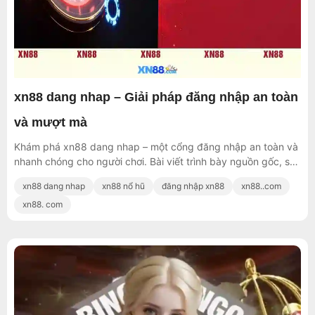
xn88 dang nhap – Giải pháp đăng nhập an toàn
và mượt mà
Khám phá xn88 dang nhap – một cổng đăng nhập an toàn và
nhanh chóng cho người chơi. Bài viết trình bày nguồn gốc, sản
phẩm chủ chốt, ưu thế cạnh tranh và phản hồi người dùng,
xn88 dang nhap
xn88 nổ hũ
đăng nhập xn88
xn88..com
đồng thời vẽ ra[...]
xn88. com