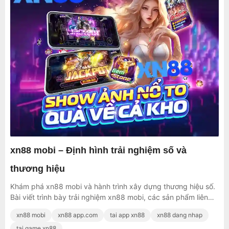
xn88 mobi – Định hình trải nghiệm số và
thương hiệu
Khám phá xn88 mobi và hành trình xây dựng thương hiệu số.
Bài viết trình bày trải nghiệm xn88 mobi, các sản phẩm liên
quan như tai app xn88 và xn88 dang nhap, cùng đánh giá
xn88 mobi
xn88 app.com
tai app xn88
xn88 dang nhap
xn88 mobi từ cộng đồng.
tai game xn88