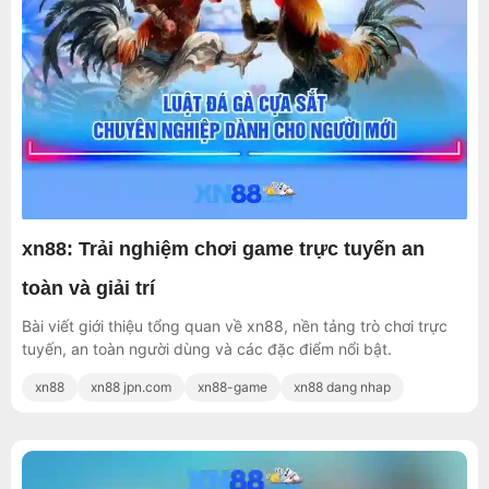
xn88: Trải nghiệm chơi game trực tuyến an
toàn và giải trí
Bài viết giới thiệu tổng quan về xn88, nền tảng trò chơi trực
tuyến, an toàn người dùng và các đặc điểm nổi bật.
xn88
xn88 jpn.com
xn88-game
xn88 dang nhap