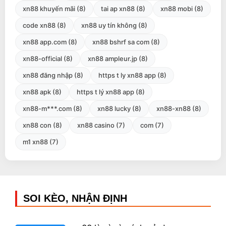
xn88 khuyến mãi (8)
tai ap xn88 (8)
xn88 mobi (8)
code xn88 (8)
xn88 uy tín không (8)
xn88 app.com (8)
xn88 bshrf sa com (8)
xn88-official (8)
xn88 ampleur.jp (8)
xn88 đăng nhập (8)
https t ly xn88 app (8)
xn88 apk (8)
https t lý xn88 app (8)
xn88-m***.com (8)
xn88 lucky (8)
xn88-xn88 (8)
xn88 con (8)
xn88 casino (7)
com (7)
m1 xn88 (7)
SOI KÈO, NHẬN ĐỊNH