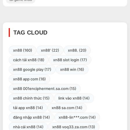
TAG CLOUD
xn88 (160)
xn88' (22)
xn88. (20)
cách tải xn88 (18)
xn88 slot login (17)
xn88 google play (17)
xn88 win (16)
xn88 app com (16)
xn88 001encipherment.sa.com (15)
xn88 chính thức (15)
link vào xn88 (14)
tải app xn88 (14)
xn88 sa.com (14)
đăng nhập xn88 (14)
xn88-lin***.com (14)
nhà cái xn88 (14)
xn88 voq33.za.com (13)