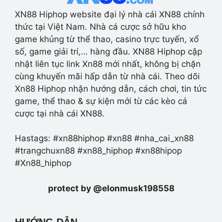
XN88 Hiphop website đại lý nhà cái XN88 chính
thức tại Việt Nam. Nhà cá cược sở hữu kho
game khủng từ thể thao, casino trực tuyến, xổ
số, game giải trí,… hàng đầu. XN88 Hiphop cập
nhật liên tục link Xn88 mới nhất, không bị chặn
cùng khuyến mãi hấp dẫn từ nhà cái. Theo dõi
Xn88 Hiphop nhận hướng dẫn, cách chơi, tin tức
game, thể thao & sự kiện mới từ các kèo cá
cược tại nhà cái XN88.
Hastags: #xn88hiphop #xn88 #nha_cai_xn88
#trangchuxn88 #xn88_hiphop #xn88hipop
#Xn88_hiphop
protect by @elonmusk198558
HƯỚNG DẪN