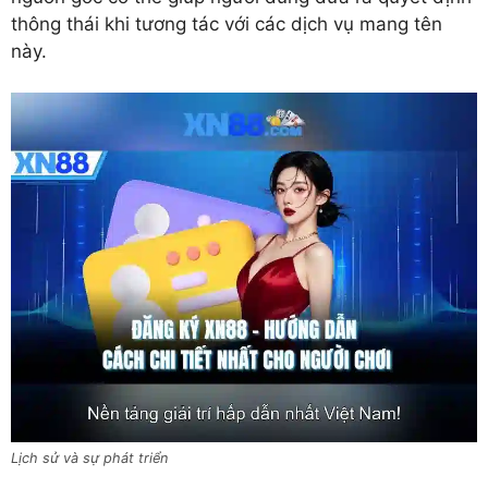
thông thái khi tương tác với các dịch vụ mang tên
này.
Lịch sử và sự phát triển