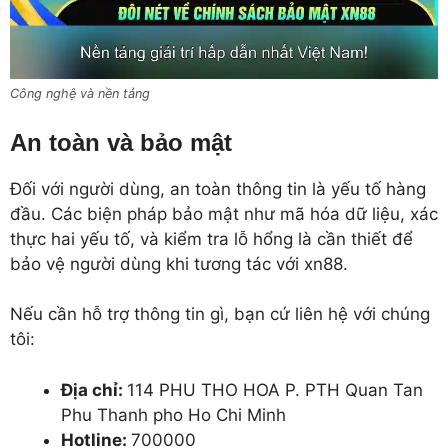
Công nghệ và nền tảng
An toàn và bảo mật
Đối với người dùng, an toàn thông tin là yếu tố hàng
đầu. Các biện pháp bảo mật như mã hóa dữ liệu, xác
thực hai yếu tố, và kiểm tra lỗ hổng là cần thiết để
bảo vệ người dùng khi tương tác với xn88.
Nếu cần hỗ trợ thông tin gì, bạn cứ liên hệ với chúng
tôi:
Địa chỉ:
114 PHU THO HOA P. PTH Quan Tan
Phu Thanh pho Ho Chi Minh
Hotline:
700000