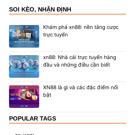
SOI KÈO, NHẬN ĐỊNH
Khám phá xn88: nền tảng cược
trực tuyến
xn88: Nhà cái trực tuyến hàng
đầu và những điều cần biết
XN88 là gì và các đặc điểm nổi
bật
POPULAR TAGS