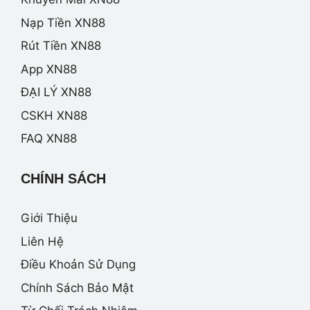
Nạp Tiền XN88
Rút Tiền XN88
App XN88
ĐẠI LÝ XN88
CSKH XN88
FAQ XN88
CHÍNH SÁCH
Giới Thiệu
Liên Hệ
Điều Khoản Sử Dụng
Chính Sách Bảo Mật