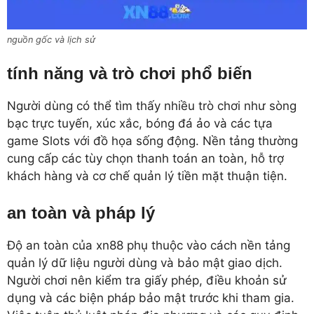
nguồn gốc và lịch sử
tính năng và trò chơi phổ biến
Người dùng có thể tìm thấy nhiều trò chơi như sòng
bạc trực tuyến, xúc xắc, bóng đá ảo và các tựa
game Slots với đồ họa sống động. Nền tảng thường
cung cấp các tùy chọn thanh toán an toàn, hỗ trợ
khách hàng và cơ chế quản lý tiền mặt thuận tiện.
an toàn và pháp lý
Độ an toàn của xn88 phụ thuộc vào cách nền tảng
quản lý dữ liệu người dùng và bảo mật giao dịch.
Người chơi nên kiểm tra giấy phép, điều khoản sử
dụng và các biện pháp bảo mật trước khi tham gia.