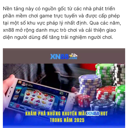
Nền tảng này có nguồn gốc từ các nhà phát triển
phần mềm chơi game trực tuyến và được cấp phép
tại một số khu vực pháp lý nhất định. Qua các năm,
xn88 mở rộng danh mục trò chơi và cải thiện giao
diện người dùng để tăng trải nghiệm người chơi.