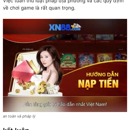
Việc tuân thủ luật pháp địa phương và các quy định
về chơi game là rất quan trọng.
an toàn và pháp lý