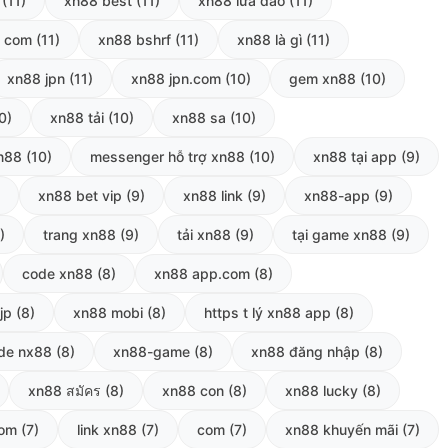
(11)
xn88 best (11)
xn88 lừa đảo (11)
 com (11)
xn88 bshrf (11)
xn88 là gì (11)
xn88 jpn (11)
xn88 jpn.com (10)
gem xn88 (10)
0)
xn88 tải (10)
xn88 sa (10)
n88 (10)
messenger hỗ trợ xn88 (10)
xn88 tại app (9)
xn88 bet vip (9)
xn88 link (9)
xn88-app (9)
)
trang xn88 (9)
tải xn88 (9)
tại game xn88 (9)
code xn88 (8)
xn88 app.com (8)
jp (8)
xn88 mobi (8)
https t lý xn88 app (8)
de nx88 (8)
xn88-game (8)
xn88 đăng nhập (8)
xn88 สมัคร (8)
xn88 con (8)
xn88 lucky (8)
om (7)
link xn88 (7)
com (7)
xn88 khuyến mãi (7)