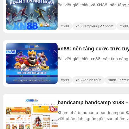
Bài viết giới thiệu về XN88, nền tảng
xn88
xn88 ampleur.jp***.com
xn88 
xn88: nền tảng cược trực tu
Bài viết giới thiệu xn88, các tính năn
xn88
xn88 chính thức
xn88-lin***.
bandcamp bandcamp xn88 – K
Khám phá bandcamp bandcamp xn88, n
viết phân tích nguồn gốc, sản phẩm và 