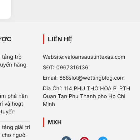
ƯỢC
LIÊN HỆ
 tảng trò
Website:valoansaustintexas.com
 tuyến hàng
SĐT: 0967316136
Email:
888slot@wettingblog.com
Địa Chỉ: 114 PHU THO HOA P. PTH
ám phá nền
Quan Tan Phu Thanh pho Ho Chi
rí và hoạt
Minh
 tuyến
MXH
tảng giải trí
n cho người