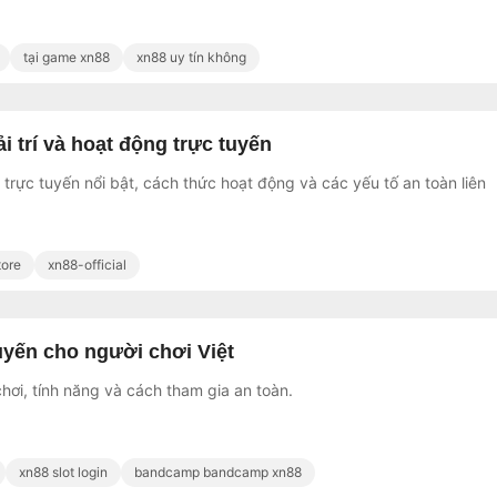
tại game xn88
xn88 uy tín không
 trí và hoạt động trực tuyến
g trực tuyến nổi bật, cách thức hoạt động và các yếu tố an toàn liên
tore
xn88-official
tuyến cho người chơi Việt
chơi, tính năng và cách tham gia an toàn.
xn88 slot login
bandcamp bandcamp xn88