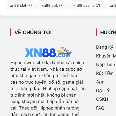
xn88 slot (7)
xn88 apk (7)
xn88 casino (7)
xn8
VỀ CHÚNG TÔI
HƯỚN
Đăng Ký
Khuyến M
Hiphop website đại lý nhà cái chính
Nạp Tiền
thức tại Việt Nam. Nhà cá cược sở
Rút Tiền
hữu kho game khủng từ thể thao,
App
casino trực tuyến, xổ số, game giải
trí,… hàng đầu. Hiphop cập nhật liên
ĐẠI LÝ
tục link mới nhất, không bị chặn
CSKH
cùng khuyến mãi hấp dẫn từ nhà
FAQ
cái. Theo dõi Hiphop nhận hướng
dẫn, cách chơi, tin tức game, thể