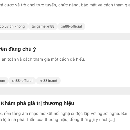
 cá cược và trò chơi trực tuyến, chức năng, bảo mật và cách tham gia
có uy tín không
tai game xn88
xn88-official
yến đáng chú ý
g, an toàn và cách tham gia một cách dễ hiểu.
com
xn88-official
xn88 in.net
hám phá giá trị thương hiệu
ền tảng âm nhạc mở kết nối nghệ sĩ độc lập với người nghe. Bài
lộ trình phát triển của thương hiệu, đồng thời gợi ý cách[...]