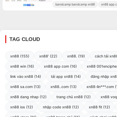
bandcamp bandcamp xn88
xn88 app 
TAG CLOUD
xn88 (155)
xn88' (22)
xn88. (19)
cách tải xn8
xn88 win (16)
xn88 app com (16)
xn88 001enciphe
link vào xn88 (14)
tải app xn88 (14)
đăng nhập xn8
xn88 sa.com (13)
xn88..com (13)
xn88-lin***.com (
xn88 dang nhap (12)
trang chủ xn88 (12)
xn88 voq
xn88 ios (12)
nhập code xn88 (12)
xn88 fit (12)