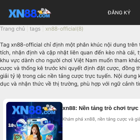
Chuyển
đến
ĐĂNG KÝ
nội
dung
Trang chủ
|
tags
|
xn88-official(8)
Tag xn88-official chỉ định một phân khúc nội dung trên 
tích, nhận định và cập nhật liên quan đến kèo nhà cái, t
khu vực dành cho người chơi Việt Nam muốn tham khảo 
cược và thống kê trước khi quyết định đặt cược, đồng t
giải tỷ lệ trong các nền tảng cược trực tuyến. Nội du
dục và nhận thức về thị trường, phù hợp với ngữ cảnh ti
xn88: Nền tảng trò chơi trự
Khám phá xn88, nền tảng cược và giải 