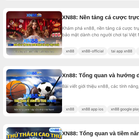
XN88: Nền tảng cá cược trực 
Khám phá xn88, nền tảng cá cược trực
bảo mật dành cho người chơi tại Việt
xn88
xn88-official
tai app xn88
Xn88: Tổng quan và hướng 
Bài viết giới thiệu xn88, các tính nă
xn88
xn88 app ios
xn88 google pla
XN88: Tổng quan và tiềm năn