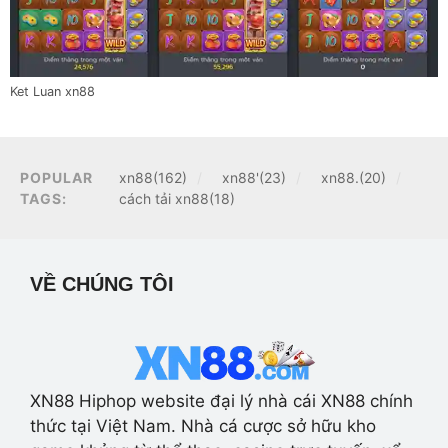
Ket Luan xn88
POPULAR
xn88(162)
xn88'(23)
xn88.(20)
TAGS:
cách tải xn88(18)
VỀ CHÚNG TÔI
XN88 Hiphop website đại lý nhà cái XN88 chính
thức tại Việt Nam. Nhà cá cược sở hữu kho