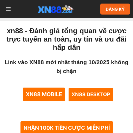
Chuyển
MENU
ĐĂNG KÝ
đến
nội
dung
xn88 - Đánh giá tổng quan về cược
trực tuyến an toàn, uy tín và ưu đãi
hấp dẫn
Link vào XN88 mới nhất tháng 10/2025 không
bị chặn
XN88 MOBILE
XN88 DESKTOP
NHẬN 100K TIỀN CƯỢC MIỄN PHÍ