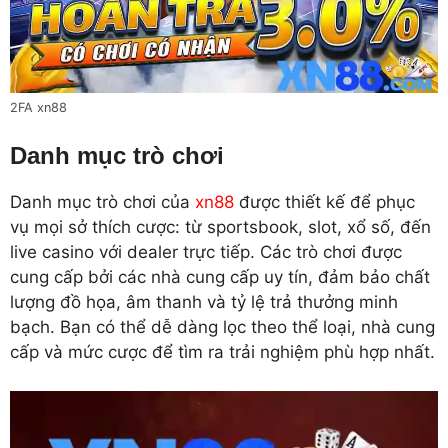
2FA xn88
Danh mục trò chơi
Danh mục trò chơi của
xn88
được thiết kế để phục
vụ mọi sở thích cược: từ sportsbook, slot, xổ số, đến
live casino với dealer trực tiếp. Các trò chơi được
cung cấp bởi các nhà cung cấp uy tín, đảm bảo chất
lượng đồ họa, âm thanh và tỷ lệ trả thưởng minh
bạch. Bạn có thể dễ dàng lọc theo thể loại, nhà cung
cấp và mức cược để tìm ra trải nghiệm phù hợp nhất.