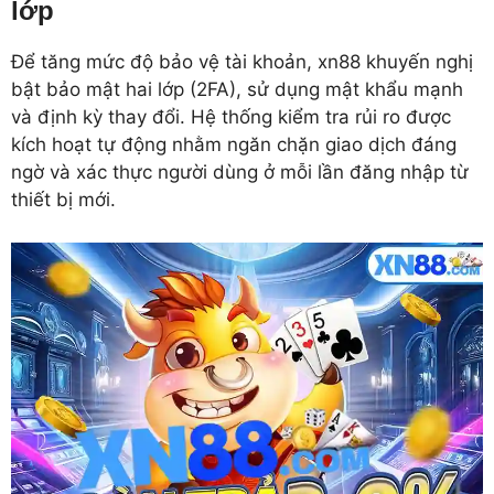
lớp
Để tăng mức độ bảo vệ tài khoản, xn88 khuyến nghị
bật bảo mật hai lớp (2FA), sử dụng mật khẩu mạnh
và định kỳ thay đổi. Hệ thống kiểm tra rủi ro được
kích hoạt tự động nhằm ngăn chặn giao dịch đáng
ngờ và xác thực người dùng ở mỗi lần đăng nhập từ
thiết bị mới.