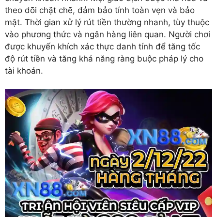
theo dõi chặt chẽ, đảm bảo tính toàn vẹn và bảo
mật. Thời gian xử lý rút tiền thường nhanh, tùy thuộc
vào phương thức và ngân hàng liên quan. Người chơi
được khuyến khích xác thực danh tính để tăng tốc
độ rút tiền và tăng khả năng ràng buộc pháp lý cho
tài khoản.