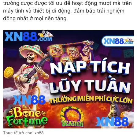
trường cược được tối ưu để hoạt động mượt mà trên
máy tính và thiết bị di động, đảm bảo trải nghiệm
đồng nhất ở mọi nền tảng.
Thực tế trò chơi xn88