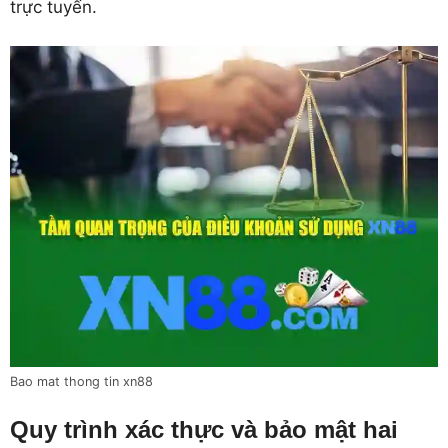
trực tuyến.
Bao mat thong tin xn88
Quy trình xác thực và bảo mật hai