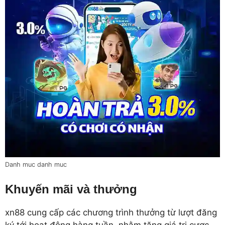
Danh muc danh muc
Khuyến mãi và thưởng
xn88 cung cấp các chương trình thưởng từ lượt đăng
ký tới hoạt động hàng tuần, nhằm tăng giá trị cược