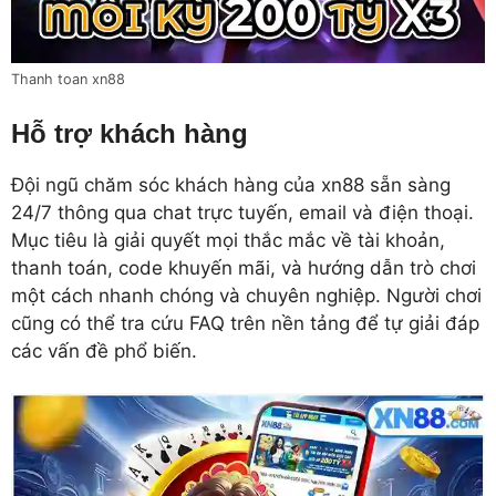
Thanh toan xn88
Hỗ trợ khách hàng
Đội ngũ chăm sóc khách hàng của xn88 sẵn sàng
24/7 thông qua chat trực tuyến, email và điện thoại.
Mục tiêu là giải quyết mọi thắc mắc về tài khoản,
thanh toán, code khuyến mãi, và hướng dẫn trò chơi
một cách nhanh chóng và chuyên nghiệp. Người chơi
cũng có thể tra cứu FAQ trên nền tảng để tự giải đáp
các vấn đề phổ biến.