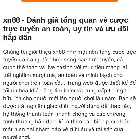
xn88 - Đánh giá tổng quan về cược
trực tuyến an toàn, uy tín và ưu đãi
hấp dẫn
Chúng tôi giới thiệu xn88 như một nền tảng cược trực
tuyến đa dạng, tích hợp sòng bạc trực tuyến, cá
cược thể thao và live casino với mục tiêu mang lại
trải nghiệm mượt mà, an toàn và minh bạch cho
người chơi trên toàn cầu. Trang web được thiết kế để
tối ưu hóa khả năng tìm kiếm và cung cấp thông tin
hữu ích cho người mới lẫn người chơi lâu năm. Bạn sẽ
được trải nghiệm giao diện người dùng dễ thao tác,
hệ thống thanh toán nhanh chóng và các chương
trình thưởng hấp dẫn, kèm theo các biện pháp bảo
mật hiện đại nhằm bảo vệ dữ liệu và tài sản của
người chơi.