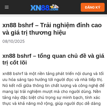
Chuyển
MENU
ĐĂNG KÝ
đến
nội
dung
xn88 bshrf – Trải nghiệm đỉnh cao
và giá trị thương hiệu
08/10/2025
xn88 bshrf – tổng quan chủ đề và giá
trị cốt lõi
xn88 bshrf là một nền tảng phát triển nội dung và tối
ưu hóa sáng tạo hướng tới người đọc và nhà tiếp thị.
Nó kết nối giữa thông tin chất lượng và công nghệ để
mang lại trải nghiệm mượt mà cho người dùng. Nền
tảng này đặc biệt chú trọng sự minh bạch, tính xác
thực và khả năng mở rộng, giúp người đọc dễ dàng