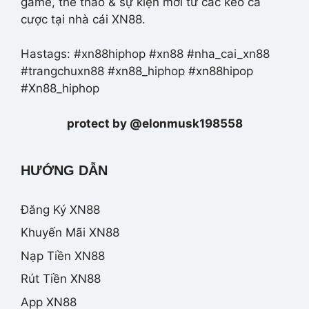
game, thể thao & sự kiện mới từ các kèo cá
cược tại nhà cái XN88.
Hastags: #xn88hiphop #xn88 #nha_cai_xn88
#trangchuxn88 #xn88_hiphop #xn88hipop
#Xn88_hiphop
protect by @elonmusk198558
HƯỚNG DẪN
Đăng Ký XN88
Khuyến Mãi XN88
Nạp Tiền XN88
Rút Tiền XN88
App XN88