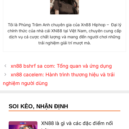
Tôi là Phùng Trâm Anh chuyên gia của Xn88 Hiphop – Đại lý
chính thức của nhà cái XN88 tại Việt Nam, chuyên cung cấp
dịch vụ cá cược chất lượng và mang đến người chơi những
trải nghiệm giải trí mượt mà.
xn88 bshrf sa com: Tổng quan và ứng dụng
xn88 cacelem: Hành trình thương hiệu và trải
nghiệm người dùng
SOI KÈO, NHẬN ĐỊNH
XN88 là gì và các đặc điểm nổi