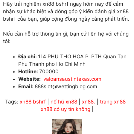
Hãy trải nghiệm xn88 bshrf ngay hôm nay để cảm
nhận sự khác biệt và đóng góp ý kiến đánh giá xn88
bshrf của bạn, giúp cộng đồng ngày càng phát triển.
Nếu cần hỗ trợ thông tin gì, bạn cứ liên hệ với chúng
tôi:
Địa chỉ:
114 PHU THO HOA P. PTH Quan Tan
Phu Thanh pho Ho Chi Minh
Hotline:
700000
Website:
valoansaustintexas.com
Email:
888slot@wettingblog.com
Tags:
xn88 bshrf
|
nổ hũ xn88
|
xn88.
|
trang xn88
|
xn88 có uy tín không
|