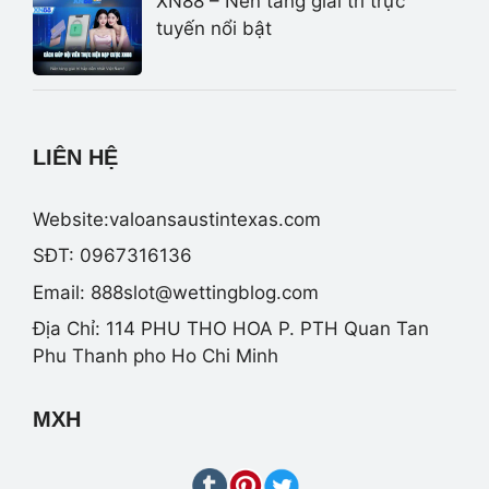
XN88 – Nền tảng giải trí trực
tuyến nổi bật
LIÊN HỆ
Website:valoansaustintexas.com
SĐT: 0967316136
Email:
888slot@wettingblog.com
Địa Chỉ: 114 PHU THO HOA P. PTH Quan Tan
Phu Thanh pho Ho Chi Minh
MXH