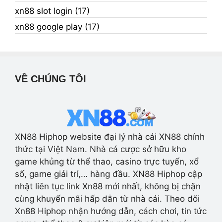
xn88 slot login (17)
xn88 google play (17)
VỀ CHÚNG TÔI
XN88 Hiphop website đại lý nhà cái XN88 chính
thức tại Việt Nam. Nhà cá cược sở hữu kho
game khủng từ thể thao, casino trực tuyến, xổ
số, game giải trí,… hàng đầu. XN88 Hiphop cập
nhật liên tục link Xn88 mới nhất, không bị chặn
cùng khuyến mãi hấp dẫn từ nhà cái. Theo dõi
Xn88 Hiphop nhận hướng dẫn, cách chơi, tin tức