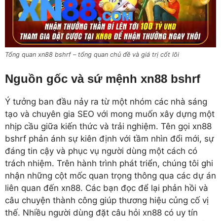
Tổng quan xn88 bshrf – tổng quan chủ đề và giá trị cốt lõi
Nguồn gốc và sứ mệnh xn88 bshrf
Ý tưởng ban đầu nảy ra từ một nhóm các nhà sáng
tạo và chuyên gia SEO với mong muốn xây dựng một
nhịp cầu giữa kiến thức và trải nghiệm. Tên gọi xn88
bshrf phản ánh sự kiên định với tầm nhìn đổi mới, sự
đáng tin cậy và phục vụ người dùng một cách có
trách nhiệm. Trên hành trình phát triển, chúng tôi ghi
nhận những cột mốc quan trọng thông qua các dự án
liên quan đến xn88. Các bạn đọc để lại phản hồi và
câu chuyện thành công giúp thương hiệu củng cố vị
thế. Nhiều người dùng đặt câu hỏi xn88 có uy tín