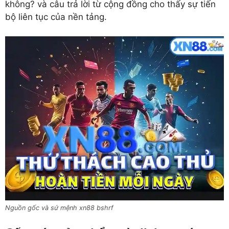
không? và câu trả lời từ cộng đồng cho thấy sự tiến
bộ liên tục của nền tảng.
Nguồn gốc và sứ mệnh xn88 bshrf