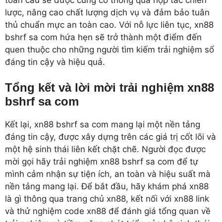
lược, nâng cao chất lượng dịch vụ và đảm bảo tuân
thủ chuẩn mực an toàn cao. Với nỗ lực liên tục, xn88
bshrf sa com hứa hẹn sẽ trở thành một điểm đến
quen thuộc cho những người tìm kiếm trải nghiệm số
đáng tin cậy và hiệu quả.
Tổng kết và lời mời trải nghiệm xn88
bshrf sa com
Kết lại, xn88 bshrf sa com mang lại một nền tảng
đáng tin cậy, được xây dựng trên các giá trị cốt lõi và
một hệ sinh thái liên kết chặt chẽ. Người đọc được
mời gọi hãy trải nghiệm xn88 bshrf sa com để tự
mình cảm nhận sự tiện ích, an toàn và hiệu suất mà
nền tảng mang lại. Để bắt đầu, hãy khám phá xn88
là gì thông qua trang chủ xn88, kết nối với xn88 link
và thử nghiệm code xn88 để đánh giá tổng quan về