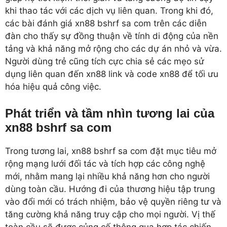
khi thao tác với các dịch vụ liên quan. Trong khi đó,
các bài đánh giá xn88 bshrf sa com trên các diễn
đàn cho thấy sự đồng thuận về tính di động của nền
tảng và khả năng mở rộng cho các dự án nhỏ và vừa.
Người dùng trẻ cũng tích cực chia sẻ các mẹo sử
dụng liên quan đến xn88 link và code xn88 để tối ưu
hóa hiệu quả công việc.
Phát triển và tầm nhìn tương lai của
xn88 bshrf sa com
Trong tương lai, xn88 bshrf sa com đặt mục tiêu mở
rộng mạng lưới đối tác và tích hợp các công nghệ
mới, nhằm mang lại nhiều khả năng hơn cho người
dùng toàn cầu. Hướng đi của thương hiệu tập trung
vào đổi mới có trách nhiệm, bảo vệ quyền riêng tư và
tăng cường khả năng truy cập cho mọi người. Vị thế
toàn cầu sẽ được củng cố thông qua hợp tác chiến