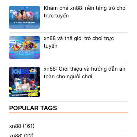
Khám phá xn88: nền tảng trò chơi
trực tuyến
xn88 và thế giới trò chơi trực
tuyến
xn88: Giới thiệu và hướng dẫn an
toàn cho người chơi
POPULAR TAGS
xn88 (161)
xn88' (22)