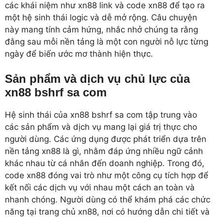
các khái niệm như xn88 link và code xn88 để tạo ra
một hệ sinh thái logic và dễ mở rộng. Câu chuyện
này mang tính cảm hứng, nhắc nhở chúng ta rằng
đằng sau mỗi nền tảng là một con người nỗ lực từng
ngày để biến ước mơ thành hiện thực.
Sản phẩm và dịch vụ chủ lực của
xn88 bshrf sa com
Hệ sinh thái của xn88 bshrf sa com tập trung vào
các sản phẩm và dịch vụ mang lại giá trị thực cho
người dùng. Các ứng dụng được phát triển dựa trên
nền tảng xn88 là gì, nhằm đáp ứng nhiều ngữ cảnh
khác nhau từ cá nhân đến doanh nghiệp. Trong đó,
code xn88 đóng vai trò như một công cụ tích hợp để
kết nối các dịch vụ với nhau một cách an toàn và
nhanh chóng. Người dùng có thể khám phá các chức
năng tại trang chủ xn88, nơi có hướng dẫn chi tiết và