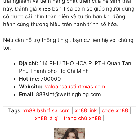
trải nghiệm và tiềm năng phát triển của hệ sinh thái
này. Đánh giá xn88 bshrf sa com sẽ giúp người dùng
có được cái nhìn toàn diện và tự tin hơn khi đồng
hành cùng thương hiệu trên hành trình số hóa.
Nếu cần hỗ trợ thông tin gì, bạn cứ liên hệ với chúng
tôi:
Địa chỉ:
114 PHU THO HOA P. PTH Quan Tan
Phu Thanh pho Ho Chi Minh
Hotline:
700000
Website:
valoansaustintexas.com
Email:
888slot@wettingblog.com
Tags:
xn88 bshrf sa com
|
xn88 link
|
code xn88
|
xn88 là gì
|
trang chủ xn88
|