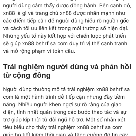
người dùng cảm thấy được đồng hành. Bên cạnh đó,
xn88 là gì và trang chủ xn88 được nhấn mạnh như
các điểm tiếp cận để người dùng hiểu rõ nguồn gốc
và cách tối ưu liên kết trong môi trường số hiện đại.
Những yếu tố này kết hợp với chiến lược phát triển
sẽ giúp xn88 bshrf sa com duy trì vị thế cạnh tranh
và mở rộng phạm vi toàn cầu.
Trải nghiệm người dùng và phản hồi
từ cộng đồng
Người dùng thường mô tả trải nghiệm xn88 bshrf sa
com là một hành trình dễ tiếp cận nhưng đầy tiềm
năng. Nhiều người khen ngợi sự rõ ràng của giao
diện, tính nhất quán trong các bước thao tác và sự
trợ giúp kịp thời từ đội ngũ hỗ trợ. Một số nhận xét
tiêu biểu cho thấy trải nghiệm xn88 bshrf sa com
giúp họ tiết kiệm thời gian và tăng cường độ tin cậy