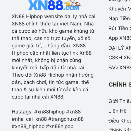
Khuyến M
XN88 Hiphop website đại lý nhà cái
Nạp Tiền
XN88 chính thức tại Việt Nam. Nhà
Rút Tiền
cá cược sở hữu kho game khủng từ
App XN8
thể thao, casino trực tuyến, xổ số,
game giải trí,… hàng đầu. XN88
ĐẠI LÝ X
Hiphop cập nhật liên tục link Xn88
CSKH XN
mới nhất, không bị chặn cùng
FAQ XN8
khuyến mãi hấp dẫn từ nhà cái.
Theo dõi Xn88 Hiphop nhận hướng
dẫn, cách chơi, tin tức game, thể
CHÍNH 
thao & sự kiện mới từ các kèo cá
cược tại nhà cái XN88.
Giới Thiệ
Liên Hệ
Hastags: #xn88hiphop #xn88
#nha_cai_xn88 #trangchuxn88
Điều Kho
#xn88_hiphop #xn88hipop
Chính Sá