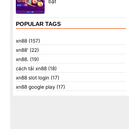
bật
POPULAR TAGS
xn88 (157)
xn88' (22)
xn88. (19)
cách tải xn88 (18)
xn88 slot login (17)
xn88 google play (17)