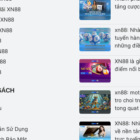
tảng cược
ãi XN88
 XN88
xn88: Nhà
 XN88
tuyến hàn
8
những điề
N88
XN88 là g
88
điểm nổi 
8
SÁCH
xn88: mot
tro choi t
u
tong quat
XN88: Nhì
ản Sử Dụng
về nền tả
trực tuyế
ch Bảo Mật