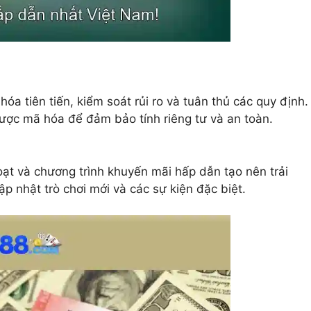
 tiên tiến, kiểm soát rủi ro và tuân thủ các quy định.
được mã hóa để đảm bảo tính riêng tư và an toàn.
hoạt và chương trình khuyến mãi hấp dẫn tạo nên trải
 nhật trò chơi mới và các sự kiện đặc biệt.