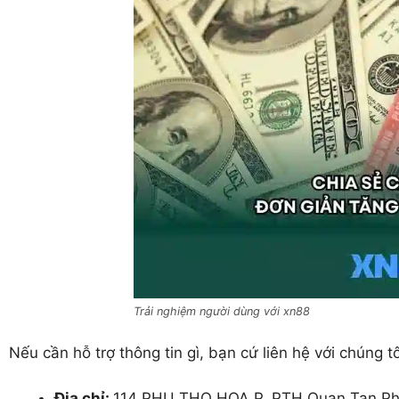
Trải nghiệm người dùng với xn88
Nếu cần hỗ trợ thông tin gì, bạn cứ liên hệ với chúng t
Địa chỉ:
114 PHU THO HOA P. PTH Quan Tan Ph