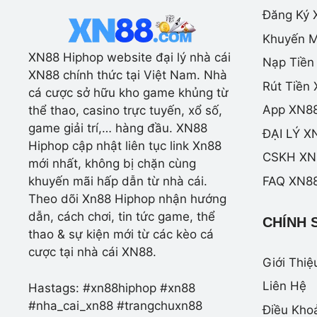
Đăng Ký 
Khuyến M
XN88 Hiphop website đại lý nhà cái
Nạp Tiền
XN88 chính thức tại Việt Nam. Nhà
Rút Tiền
cá cược sở hữu kho game khủng từ
App XN8
thể thao, casino trực tuyến, xổ số,
game giải trí,… hàng đầu. XN88
ĐẠI LÝ X
Hiphop cập nhật liên tục link Xn88
CSKH XN
mới nhất, không bị chặn cùng
FAQ XN8
khuyến mãi hấp dẫn từ nhà cái.
Theo dõi Xn88 Hiphop nhận hướng
dẫn, cách chơi, tin tức game, thể
CHÍNH 
thao & sự kiện mới từ các kèo cá
cược tại nhà cái XN88.
Giới Thiệ
Liên Hệ
Hastags: #xn88hiphop #xn88
#nha_cai_xn88 #trangchuxn88
Điều Kho