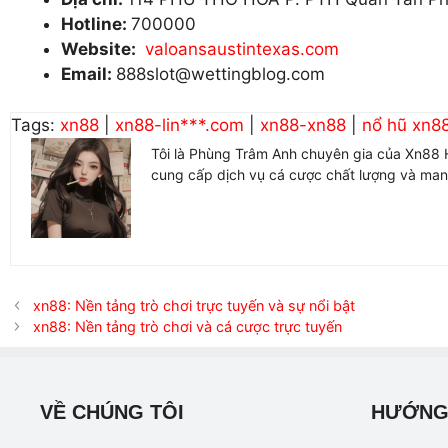
Hotline:
700000
Website:
valoansaustintexas.com
Email:
888slot@wettingblog.com
Tags:
xn88
|
xn88-lin***.com
|
xn88-xn88
|
nổ hũ xn8
Tôi là Phùng Trâm Anh chuyên gia của Xn88 H
cung cấp dịch vụ cá cược chất lượng và mang
xn88: Nền tảng trò chơi trực tuyến và sự nổi bật
xn88: Nền tảng trò chơi và cá cược trực tuyến
VỀ CHÚNG TÔI
HƯỚNG