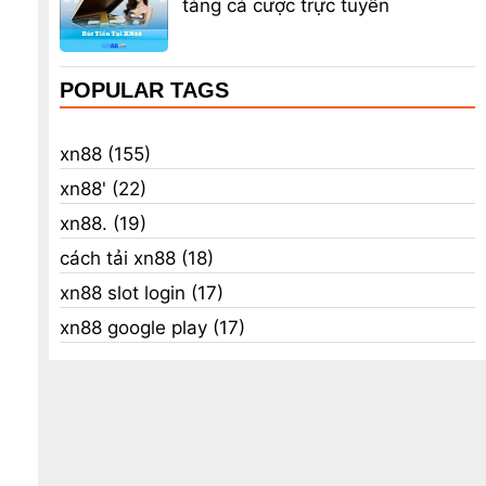
tảng cá cược trực tuyến
POPULAR TAGS
xn88 (155)
xn88' (22)
xn88. (19)
cách tải xn88 (18)
xn88 slot login (17)
xn88 google play (17)