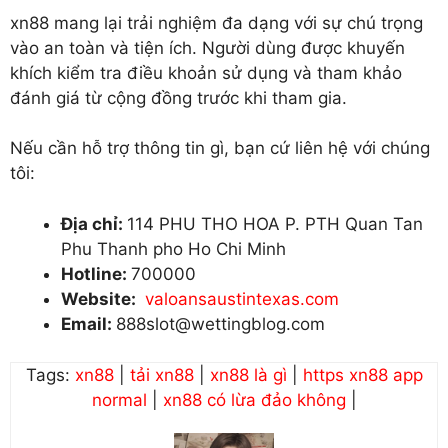
xn88 mang lại trải nghiệm đa dạng với sự chú trọng
vào an toàn và tiện ích. Người dùng được khuyến
khích kiểm tra điều khoản sử dụng và tham khảo
đánh giá từ cộng đồng trước khi tham gia.
Nếu cần hỗ trợ thông tin gì, bạn cứ liên hệ với chúng
tôi:
Địa chỉ:
114 PHU THO HOA P. PTH Quan Tan
Phu Thanh pho Ho Chi Minh
Hotline:
700000
Website:
valoansaustintexas.com
Email:
888slot@wettingblog.com
Tags:
xn88
|
tải xn88
|
xn88 là gì
|
https xn88 app
normal
|
xn88 có lừa đảo không
|