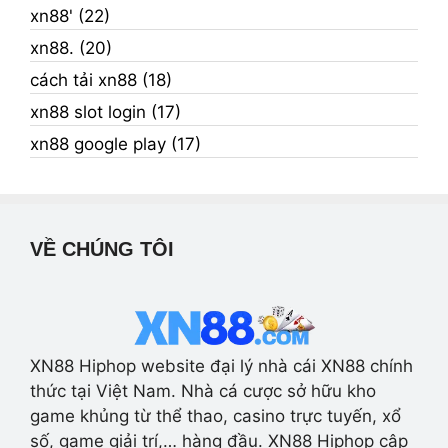
xn88' (22)
xn88. (20)
cách tải xn88 (18)
xn88 slot login (17)
xn88 google play (17)
VỀ CHÚNG TÔI
XN88 Hiphop website đại lý nhà cái XN88 chính
thức tại Việt Nam. Nhà cá cược sở hữu kho
game khủng từ thể thao, casino trực tuyến, xổ
số, game giải trí,… hàng đầu. XN88 Hiphop cập