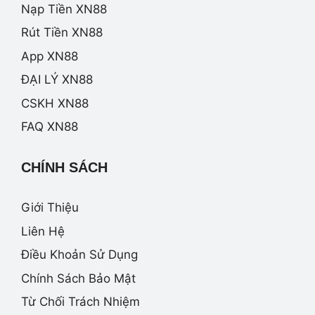
Nạp Tiền XN88
Rút Tiền XN88
App XN88
ĐẠI LÝ XN88
CSKH XN88
FAQ XN88
CHÍNH SÁCH
Giới Thiệu
Liên Hệ
Điều Khoản Sử Dụng
Chính Sách Bảo Mật
Từ Chối Trách Nhiệm