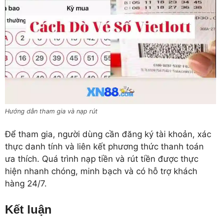
Hướng dẫn tham gia và nạp rút
Để tham gia, người dùng cần đăng ký tài khoản, xác
thực danh tính và liên kết phương thức thanh toán
ưa thích. Quá trình nạp tiền và rút tiền được thực
hiện nhanh chóng, minh bạch và có hỗ trợ khách
hàng 24/7.
Kết luận