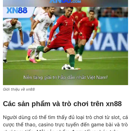
Giới thiệu về xn88
Các sản phẩm và trò chơi trên xn88
Người dùng có thể tìm thấy đủ loại trò chơi từ slot, cá
cược thể thao, casino trực tuyến đến game bài và trò