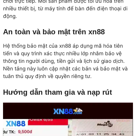
chơi trực tiếp. Mỗi sản phẩm được tối ưu hóa trên
nhiều thiết bị, từ máy tính để bàn đến điện thoại di
động.
An toàn và bảo mật trên xn88
Hệ thống bảo mật của xn88 áp dụng mã hóa tiên
tiến và quy trình xác thực nhiều lớp nhằm bảo vệ
thông tin người dùng, tiền gửi và lịch sử giao dịch.
Nền tảng này luôn cập nhật các bản vá bảo mật và
tuân thủ quy định về quyền riêng tư.
Hướng dẫn tham gia và nạp rút