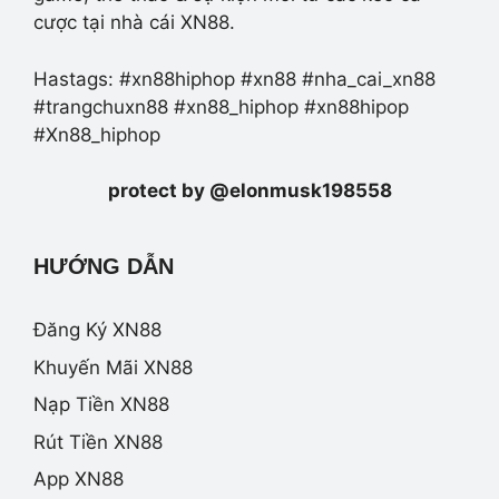
cược tại nhà cái XN88.
Hastags: #xn88hiphop #xn88 #nha_cai_xn88
#trangchuxn88 #xn88_hiphop #xn88hipop
#Xn88_hiphop
protect by @elonmusk198558
HƯỚNG DẪN
Đăng Ký XN88
Khuyến Mãi XN88
Nạp Tiền XN88
Rút Tiền XN88
App XN88