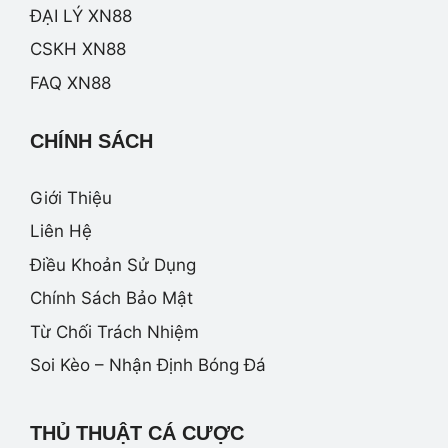
ĐẠI LÝ XN88
CSKH XN88
FAQ XN88
CHÍNH SÁCH
Giới Thiệu
Liên Hệ
Điều Khoản Sử Dụng
Chính Sách Bảo Mật
Từ Chối Trách Nhiệm
Soi Kèo – Nhận Định Bóng Đá
THỦ THUẬT CÁ CƯỢC