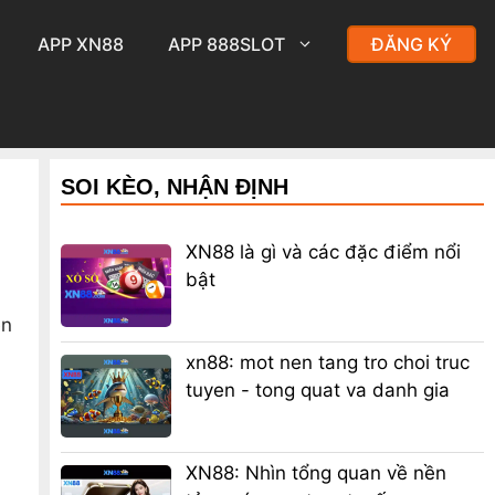
APP XN88
APP 888SLOT
ĐĂNG KÝ
SOI KÈO, NHẬN ĐỊNH
XN88 là gì và các đặc điểm nổi
bật
ền
xn88: mot nen tang tro choi truc
tuyen - tong quat va danh gia
XN88: Nhìn tổng quan về nền