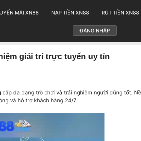
UYẾN MÃI XN88
NẠP TIỀN XN88
RÚT TIỀN XN88
ĐĂNG NHẬP
iệm giải trí trực tuyến uy tín
ng cấp đa dạng trò chơi và trải nghiệm người dùng tốt. N
óng và hỗ trợ khách hàng 24/7.