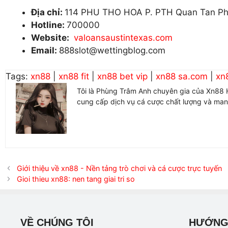
Địa chỉ:
114 PHU THO HOA P. PTH Quan Tan Ph
Hotline:
700000
Website:
valoansaustintexas.com
Email:
888slot@wettingblog.com
Tags:
xn88
|
xn88 fit
|
xn88 bet vip
|
xn88 sa.com
|
xn
Tôi là Phùng Trâm Anh chuyên gia của Xn88 H
cung cấp dịch vụ cá cược chất lượng và mang
Giới thiệu về xn88 - Nền tảng trò chơi và cá cược trực tuyến
Gioi thieu xn88: nen tang giai tri so
VỀ CHÚNG TÔI
HƯỚNG