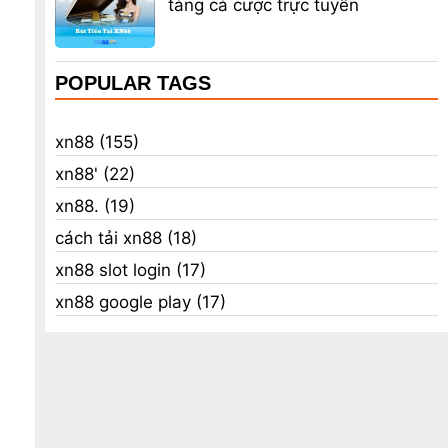
tảng cá cược trực tuyến
POPULAR TAGS
xn88 (155)
xn88' (22)
xn88. (19)
cách tải xn88 (18)
xn88 slot login (17)
xn88 google play (17)