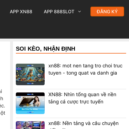
APP XN88
APP 888SLOT
ĐĂNG KÝ
SOI KÈO, NHẬN ĐỊNH
xn88: mot nen tang tro choi truc
tuyen - tong quat va danh gia
i
XN88: Nhìn tổng quan về nền
nh
tảng cá cược trực tuyến
ệc.
một
xn88: Nền tảng và câu chuyện