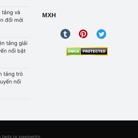
 tảng và
MXH
n đổi mới
n tảng giải
uyến nổi bật
 tảng trò
tuyến nổi
s bets or payments.