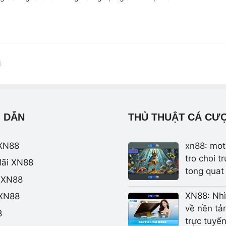
i
 DẪN
THỦ THUẬT CÁ CƯ
XN88
xn88: mot
tro choi t
ãi XN88
tong quat
 XN88
XN88: Nhì
 XN88
về nền tả
8
trực tuyế