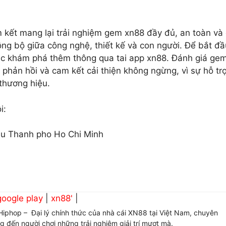
 kết mang lại trải nghiệm gem xn88 đầy đủ, an toàn và
g bộ giữa công nghệ, thiết kế và con người. Để bắt đầ
oặc khám phá thêm thông qua tai app xn88. Đánh giá ge
 phản hồi và cam kết cải thiện không ngừng, vì sự hỗ tr
thương hiệu.
ôi:
u Thanh pho Ho Chi Minh
oogle play
|
xn88'
|
iphop – Đại lý chính thức của nhà cái XN88 tại Việt Nam, chuyên
 đến người chơi những trải nghiệm giải trí mượt mà.