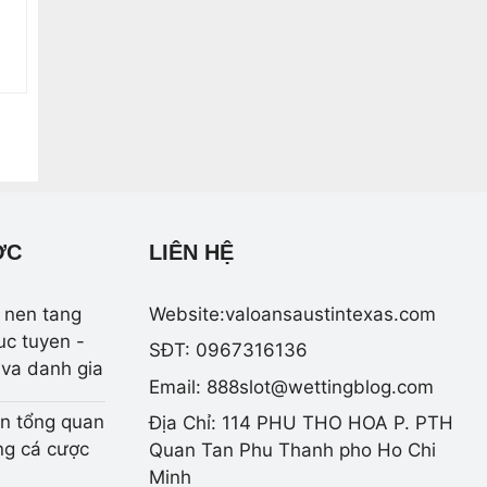
ỢC
LIÊN HỆ
 nen tang
Website:valoansaustintexas.com
ruc tuyen -
SĐT: 0967316136
 va danh gia
Email:
888slot@wettingblog.com
n tổng quan
Địa Chỉ: 114 PHU THO HOA P. PTH
ng cá cược
Quan Tan Phu Thanh pho Ho Chi
n
Minh