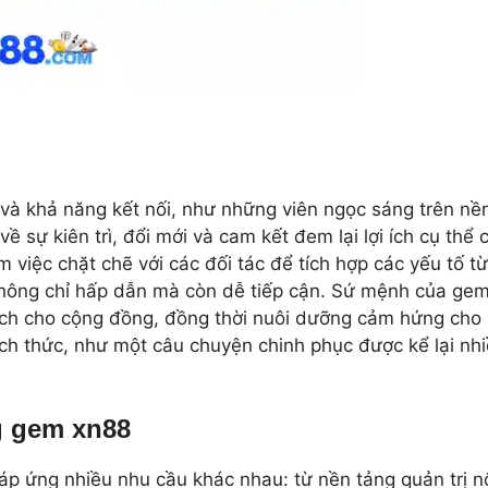
 và khả năng kết nối, như những viên ngọc sáng trên nề
 sự kiên trì, đổi mới và cam kết đem lại lợi ích cụ thể 
m việc chặt chẽ với các đối tác để tích hợp các yếu tố từ
không chỉ hấp dẫn mà còn dễ tiếp cận. Sứ mệnh của ge
ó ích cho cộng đồng, đồng thời nuôi dưỡng cảm hứng cho
ách thức, như một câu chuyện chinh phục được kể lại nh
g gem xn88
 ứng nhiều nhu cầu khác nhau: từ nền tảng quản trị n