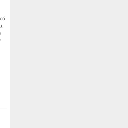
 có
u,
m
ợ