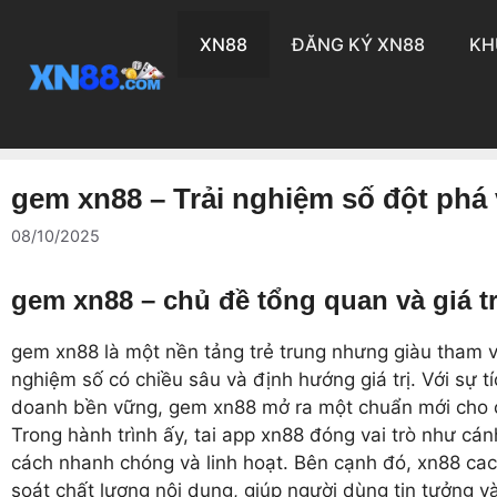
Chuyển
đến
XN88
ĐĂNG KÝ XN88
KH
nội
dung
gem xn88 – Trải nghiệm số đột phá 
08/10/2025
gem xn88 – chủ đề tổng quan và giá trị
gem xn88 là một nền tảng trẻ trung nhưng giàu tham vọ
nghiệm số có chiều sâu và định hướng giá trị. Với sự 
doanh bền vững, gem xn88 mở ra một chuẩn mới cho cách
Trong hành trình ấy, tai app xn88 đóng vai trò như cá
cách nhanh chóng và linh hoạt. Bên cạnh đó, xn88 c
soát chất lượng nội dung, giúp người dùng tin tưởng và