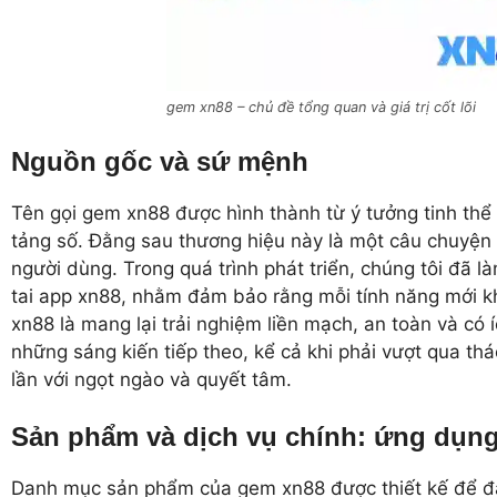
gem xn88 – chủ đề tổng quan và giá trị cốt lõi
Nguồn gốc và sứ mệnh
Tên gọi gem xn88 được hình thành từ ý tưởng tinh thể
tảng số. Đằng sau thương hiệu này là một câu chuyện về
người dùng. Trong quá trình phát triển, chúng tôi đã là
tai app xn88, nhằm đảm bảo rằng mỗi tính năng mới 
xn88 là mang lại trải nghiệm liền mạch, an toàn và c
những sáng kiến tiếp theo, kể cả khi phải vượt qua th
lần với ngọt ngào và quyết tâm.
Sản phẩm và dịch vụ chính: ứng dụn
Danh mục sản phẩm của gem xn88 được thiết kế để đáp