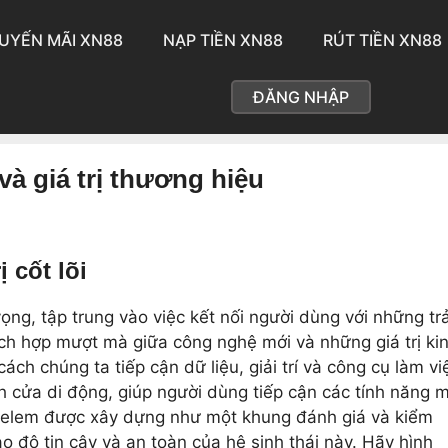
UYẾN MÃI XN88
NẠP TIỀN XN88
RÚT TIỀN XN88
ĐĂNG NHẬP
và giá trị thương hiệu
 cốt lõi
ng, tập trung vào việc kết nối người dùng với những trả
tích hợp mượt mà giữa công nghệ mới và những giá trị ki
 chúng ta tiếp cận dữ liệu, giải trí và công cụ làm vi
nh cửa di động, giúp người dùng tiếp cận các tính năng 
acelem được xây dựng như một khung đánh giá và kiểm
o độ tin cậy và an toàn của hệ sinh thái này. Hãy hình